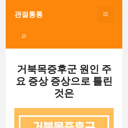
Skip
to
관절통통
Menu
content
검
색
거북목증후군 원인 주
요 증상 증상으로 틀린
것은